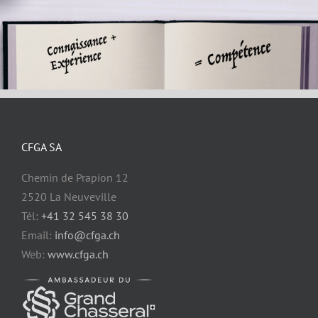
CFGA SA
Chemin de Prapion 12
2520 La Neuveville
Tél:
+41 32 545 38 30
Email:
info@cfga.ch
Web:
www.cfga.ch